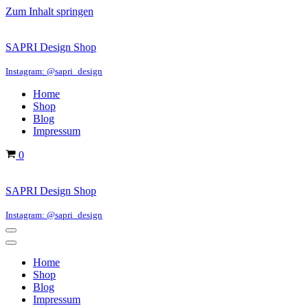
Zum Inhalt springen
SAPRI Design Shop
Instagram: @sapri_design
Home
Shop
Blog
Impressum
Warenkorb
0
SAPRI Design Shop
Instagram: @sapri_design
Navigations-
Menü
Navigations-
Menü
Home
Shop
Blog
Impressum