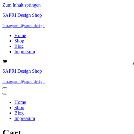
Zum Inhalt springen
SAPRI Design Shop
Instagram: @sapri_design
Home
Shop
Blog
Impressum
Warenkorb
SAPRI Design Shop
Instagram: @sapri_design
Navigations-
Menü
Navigations-
Menü
Home
Shop
Blog
Impressum
Cart