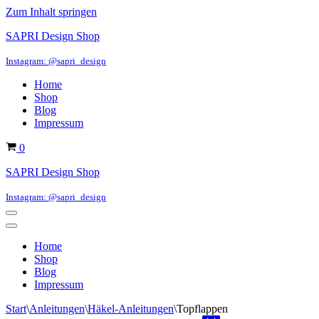
Zum Inhalt springen
SAPRI Design Shop
Instagram: @sapri_design
Home
Shop
Blog
Impressum
Warenkorb
0
SAPRI Design Shop
Instagram: @sapri_design
Navigations-
Menü
Navigations-
Menü
Home
Shop
Blog
Impressum
Start
\
Anleitungen
\
Häkel-Anleitungen
\
Topflappen