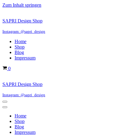
Zum Inhalt springen
SAPRI Design Shop
Instagram: @sapri_design
Home
Shop
Blog
Impressum
Warenkorb
0
SAPRI Design Shop
Instagram: @sapri_design
Navigations-
Menü
Navigations-
Menü
Home
Shop
Blog
Impressum