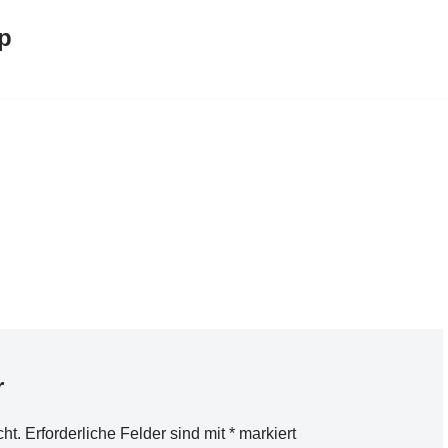
p
r
cht.
Erforderliche Felder sind mit
*
markiert