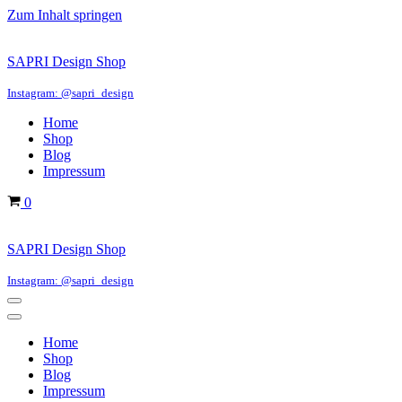
Zum Inhalt springen
SAPRI Design Shop
Instagram: @sapri_design
Home
Shop
Blog
Impressum
Warenkorb
0
SAPRI Design Shop
Instagram: @sapri_design
Navigations-
Menü
Navigations-
Menü
Home
Shop
Blog
Impressum