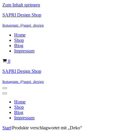
Zum Inhalt springen
SAPRI Design Shop
Instagram: @sapri_design
Home
Shop
Blog
Impressum
Warenkorb
0
SAPRI Design Shop
Instagram: @sapri_design
Navigations-
Menü
Navigations-
Menü
Home
Shop
Blog
Impressum
Start
\
Produkte verschlagwortet mit „Deko“