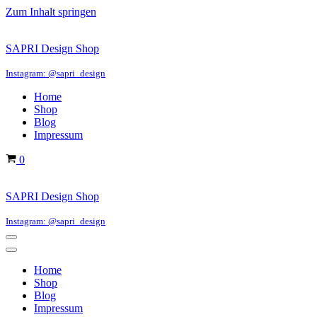
Zum Inhalt springen
SAPRI Design Shop
Instagram: @sapri_design
Home
Shop
Blog
Impressum
Warenkorb
0
SAPRI Design Shop
Instagram: @sapri_design
Navigations-
Menü
Navigations-
Menü
Home
Shop
Blog
Impressum