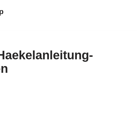
p
aekelanleitung-
en