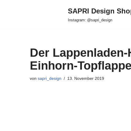
SAPRI Design Sho
Zum
Instagram: @sapri_design
Inhalt
springen
Der Lappenladen-H
Einhorn-Topflapp
von
sapri_design
13. November 2019