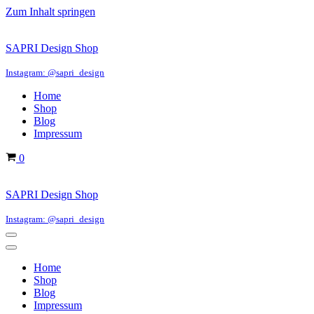
Zum Inhalt springen
SAPRI Design Shop
Instagram: @sapri_design
Home
Shop
Blog
Impressum
Warenkorb
0
SAPRI Design Shop
Instagram: @sapri_design
Navigations-
Menü
Navigations-
Menü
Home
Shop
Blog
Impressum