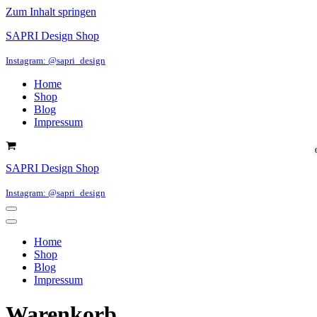
Zum Inhalt springen
SAPRI Design Shop
Instagram: @sapri_design
Home
Shop
Blog
Impressum
Warenkorb
SAPRI Design Shop
Instagram: @sapri_design
Navigations-
Menü
Navigations-
Menü
Home
Shop
Blog
Impressum
Warenkorb